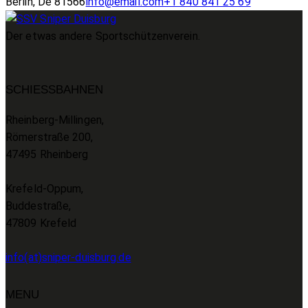
Berlin, De 81566
info@email.com
+1 840 841 25 69
Der etwas andere Sportschützenverein.
SCHIESSBAHNEN
Rheinberg-Millingen,
Römerstraße 200,
47495 Rheinberg
Krefeld-Oppum,
Buddestraße,
47809 Krefeld
info(at)sniper-duisburg.de
MENU