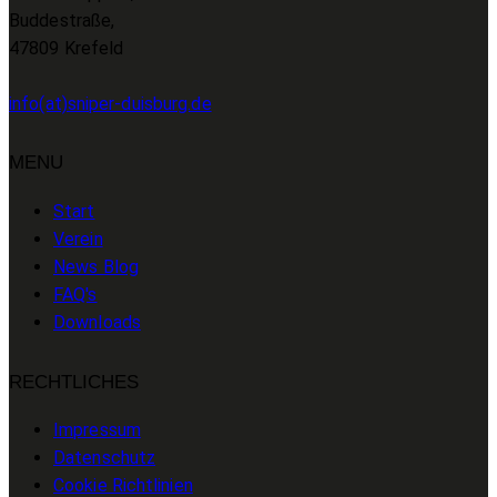
Buddestraße,
47809 Krefeld
info(at)sniper-duisburg.de
MENU
Start
Verein
News Blog
FAQ's
Downloads
RECHTLICHES
Impressum
Datenschutz
Cookie Richtlinien