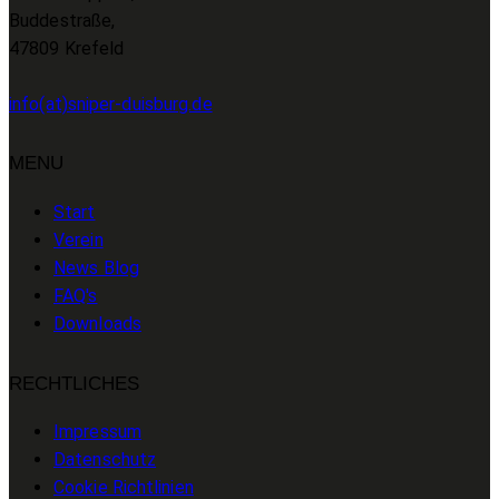
Buddestraße,
47809 Krefeld
info(at)sniper-duisburg.de
MENU
Start
Verein
News Blog
FAQ's
Downloads
RECHTLICHES
Impressum
Datenschutz
Cookie Richtlinien