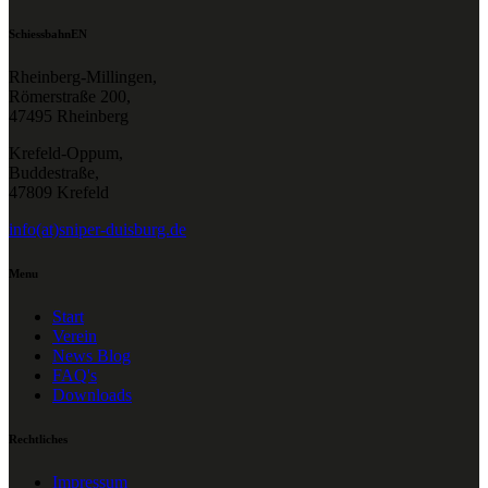
SchiessbahnEN
Rheinberg-Millingen,
Römerstraße 200,
47495 Rheinberg
Krefeld-Oppum,
Buddestraße,
47809 Krefeld
info(at)sniper-duisburg.de
Menu
Start
Verein
News Blog
FAQ's
Downloads
Rechtliches
Impressum