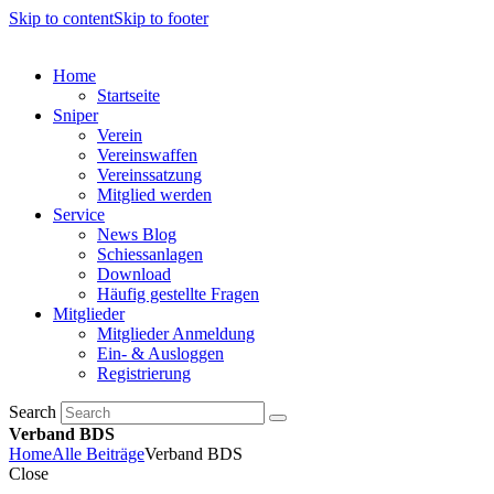
Skip to content
Skip to footer
Home
Startseite
Sniper
Verein
Vereinswaffen
Vereinssatzung
Mitglied werden
Service
News Blog
Schiessanlagen
Download
Häufig gestellte Fragen
Mitglieder
Mitglieder Anmeldung
Ein- & Ausloggen
Registrierung
Search
Verband BDS
Home
Alle Beiträge
Verband BDS
Close