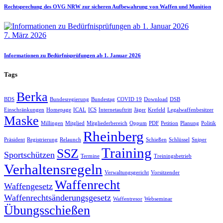
Rechtsprechung des OVG NRW zur sicheren Aufbewahrung von Waffen und Munition
7. März 2026
Informationen zu Bedürfnisprüfungen ab 1. Januar 2026
Tags
Berka
BDS
Bundesregierung
Bundestag
COVID 19
Download
DSB
Einschränkungen
Homepage
ICAL
ICS
Internetauftritt
Jäger
Krefeld
Legalwaffenbesitzer
Maske
Millingen
Mitglied
Mitgliederbereich
Oppum
PDF
Petition
Planung
Politik
Rheinberg
Präsident
Registrierung
Relaunch
Schießen
Schlüssel
Sniper
Training
SSZ
Sportschützen
Termine
Treiningsbetrieb
Verhaltensregeln
Verwaltungsgericht
Vorsitzender
Waffenrecht
Waffengesetz
Waffenrechtsänderungsgesetz
Waffentresor
Webseminar
Übungsschießen