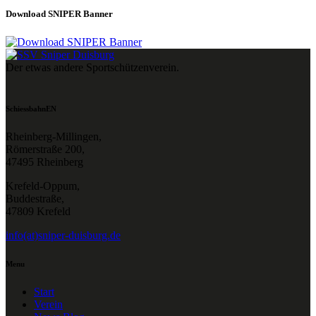
Download SNIPER Banner
Der etwas andere Sportschützenverein.
SchiessbahnEN
Rheinberg-Millingen,
Römerstraße 200,
47495 Rheinberg
Krefeld-Oppum,
Buddestraße,
47809 Krefeld
info(at)sniper-duisburg.de
Menu
Start
Verein